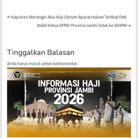
SMP Negeri 17 Kota
Tajam Saat
Jambi
Pengamanan Eksekusi
Kapolres Merangin Akui Ada Oknum Aparat Hukum Terlibat Peti
Lahan di Ko...
Wakil Ketua DPRD Provinsi Jambi Sidak ke BKIPM
Tinggalkan Balasan
Anda harus
masuk
untuk berkomentar.