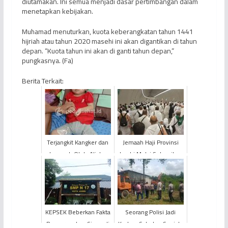
diutamakan. Ini semua menjadi dasar pertimbangan dalam
menetapkan kebijakan.
Muhamad menuturkan, kuota keberangkatan tahun 1441
hijriah atau tahun 2020 masehi ini akan digantikan di tahun
depan. “Kuota tahun ini akan di ganti tahun depan,”
pungkasnya. (Fa)
Berita Terkait:
Terjangkit Kangker dan
Jemaah Haji Provinsi
Lumpuh Otak, Alisha
Jambi Mulai Selesaikan
Butuh Bantuan Kita
Lontar Jumrah di Mina
KEPSEK Beberkan Fakta
Seorang Polisi Jadi
Pengeroyokan Siswa di
Korban Sabetan Senjata