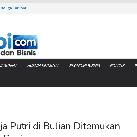
iduga Terlibat
 Bara di KCBN
rtamax Jadi Rp
Anggaran
va Zenix di
NASIONAL
HUKUM KRIMINAL
EKONOMI BISNIS
POLITIK
P
a Putri di Bulian Ditemukan