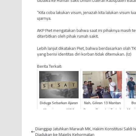
dibawa ke Rumah Sakit Umum Daerah Kabupaten Batang
“Kita coba lakukan visum, jenazah kita lalukan visum l
ujarnya.
AKP Piet mengatakan bahwa saat ini pihaknya masih t
diterbitkan oleh pihak rumah sakit.
Lebih lanjut dikatakan Piet, bahwa berdasarkan olah T
yang berisi identitas diri korban tidak ditemukan. (Iz)
Berita Terkait:
Diduga Sebarkan Ajaran
Nah, Giliran 13 Mantan
Bo
Menyimpang, WNA
Dewan Bersaksi Terkait
Masji
Amerika Diamankan
Suap APBD Jambi Hari
D
Polisi
Ini
Dianggap Jatuhkan Marwah MK, Hakim Konstitusi Saldi I
Diadukan ke Majelis Kehormatan