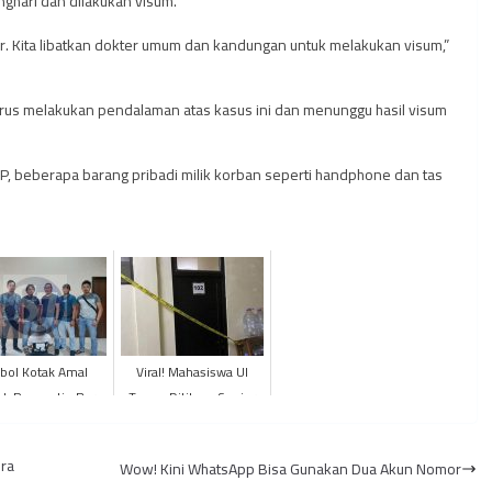
hari dan dilakukan visum.
uar. Kita libatkan dokter umum dan kandungan untuk melakukan visum,”
erus melakukan pendalaman atas kasus ini dan menunggu hasil visum
KP, beberapa barang pribadi milik korban seperti handphone dan tas
bol Kotak Amal
Viral! Mahasiswa UI
d, Pengantin Baru
Tewas Ditikam Senior
itangkap Polisi
Lantaran Terjerat PINJOL
sra
Wow! Kini WhatsApp Bisa Gunakan Dua Akun Nomor