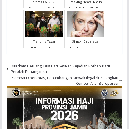
Perpres 64/2020:
Breaking News! Ricuh
Pemerintah Berikan
Sepak Bola di Stadion
Bantuan Untuk Peserta
Kanjuruhan Malang
JKN-KIS Kelas III
Akibatkan Kematian
Massa...
Tranding Tagar
Simak! Beberapa
#AksiCepatTilep,
Langkah Sederhana
Diduga Adanya
Cegah Penuaan Dini
Penyelewengan Dana
Diterkam Beruang, Dua Hari Setelah Kejadian Korban Baru
Umat oleh Petinggi A...
Peroleh Penanganan
Sempat Diberantas, Penambangan Minyak Ilegal di Batanghari
Kembali Aktif Beroperasi