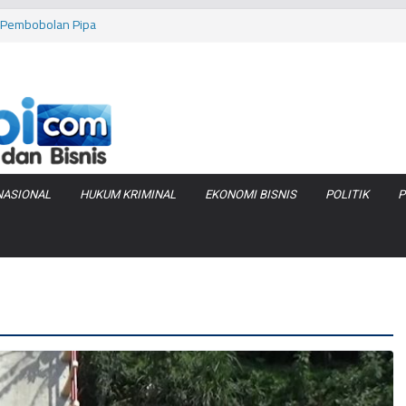
as Pembobolan Pipa
uhi Inflasi Jambi
bi Keracunan
 Produksi Air
 Tanjung Jabung
NASIONAL
HUKUM KRIMINAL
EKONOMI BISNIS
POLITIK
P