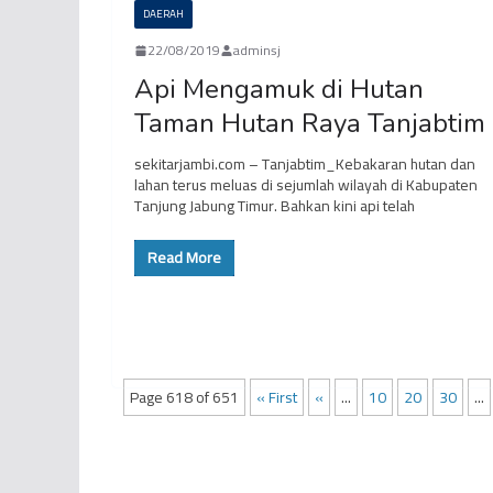
DAERAH
22/08/2019
adminsj
Api Mengamuk di Hutan
Taman Hutan Raya Tanjabtim
sekitarjambi.com – Tanjabtim_Kebakaran hutan dan
lahan terus meluas di sejumlah wilayah di Kabupaten
Tanjung Jabung Timur. Bahkan kini api telah
Read More
Page 618 of 651
« First
«
...
10
20
30
...