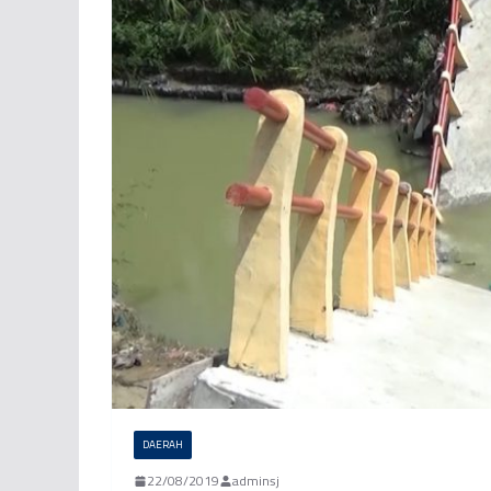
DAERAH
22/08/2019
adminsj