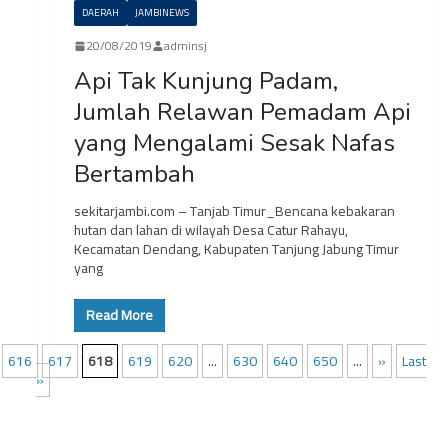
DAERAH
JAMBINEWS
20/08/2019
adminsj
Api Tak Kunjung Padam,
Jumlah Relawan Pemadam Api
yang Mengalami Sesak Nafas
Bertambah
sekitarjambi.com – Tanjab Timur_Bencana kebakaran
hutan dan lahan di wilayah Desa Catur Rahayu,
Kecamatan Dendang, Kabupaten Tanjung Jabung Timur
yang
Read More
616
617
618
619
620
...
630
640
650
...
»
Last
»