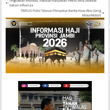
Tingkatkan Imunitas, Ratusan Karyawan PetroChina Dibekali
Bantuan Pembel...
Vaksin Influenza
TIMSUS Polisi Telusuri Penyebar Berita Hoax Aksi Geng
MotorMotort