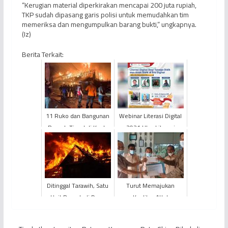
“Kerugian material diperkirakan mencapai 200 juta rupiah,
TKP sudah dipasang garis polisi untuk memudahkan tim
memeriksa dan mengumpulkan barang bukti,” ungkapnya.
(Iz)
Berita Terkait:
11 Ruko dan Bangunan
Webinar Literasi Digital
Rumah Tiggal di Kuala
2021 Ulas Literasi
Tungkal Hangus
Digital bagi Tenaga Didik
Terbakar
dan Anak Didik ...
Ditinggal Tarawih, Satu
Turut Memajukan
Unit Rumah di Desa
Kualitas Atlet
Pidung Kabupaten
Taekwondo Tanjab
Kerinci Ludes Terbakar
Timur, PetroChina Beri