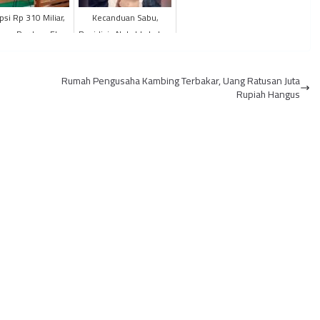
psi Rp 310 Miliar,
Kecanduan Sabu,
dang Perdana El
Residivis Nekat Lakukan
con Bank Jambi
Pencurian Beras
Memanas
Rumah Pengusaha Kambing Terbakar, Uang Ratusan Juta
Rupiah Hangus