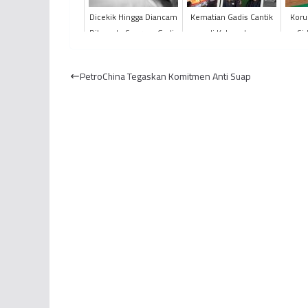
Dicekik Hingga Diancam
Kematian Gadis Cantik
Koru
Dibunuh, Seorang Gadis
di Kabupaten
Si
di Merangin Diperkosa
Batanghari Misterius,
Hal
Teman Dekat
POLDA Jambi Turunkan
PetroChina Tegaskan Komitmen Anti Suap
Tim Khu...