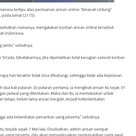
merasa tertipu atas permainan arisan online “Amanah Untung”.
, pada Jumat (21/5).
isebutkan namanya, mengatakan korban arisan online tersebut
yah Indonesia.
Jambi,” sebutnya.
 50 juta. Dikatakannya, jika dijumlahkan total kerugian seluruh korban
apa hari terakhir tidak bisa dihubungi, sehingga tidak ada kejelasan.
dua kali putaran. Di putaran pertama, ia mengikuti arisan itu sejak 31
n jadwal yang ditentukan. Maka dari itu, ia memutuskan untuk
n tetapi, belum lama arisan bergulir, terjadi keterlambatan
gga ada kelambatan penarikan uang peserta,” sebutnya.
u, terjadi sejak 7 Mei lalu. Disebutkan, admin arisan sempat
kan uang peserta, dan akan menyelesaikan permasalahan pada awal