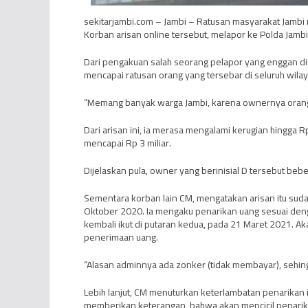
sekitarjambi.com – Jambi – Ratusan masyarakat Jambi 
Korban arisan online tersebut, melapor ke Polda Jambi
Dari pengakuan salah seorang pelapor yang enggan d
mencapai ratusan orang yang tersebar di seluruh wila
“Memang banyak warga Jambi, karena ownernya orang 
Dari arisan ini, ia merasa mengalami kerugian hingga Rp
mencapai Rp 3 miliar.
Dijelaskan pula, owner yang berinisial D tersebut beber
Sementara korban lain CM, mengatakan arisan itu sudah 
Oktober 2020. Ia mengaku penarikan uang sesuai denga
kembali ikut di putaran kedua, pada 21 Maret 2021. Aka
penerimaan uang.
“Alasan adminnya ada zonker (tidak membayar), sehin
Lebih lanjut, CM menuturkan keterlambatan penarikan it
memberikan keterangan, bahwa akan mencicil penari