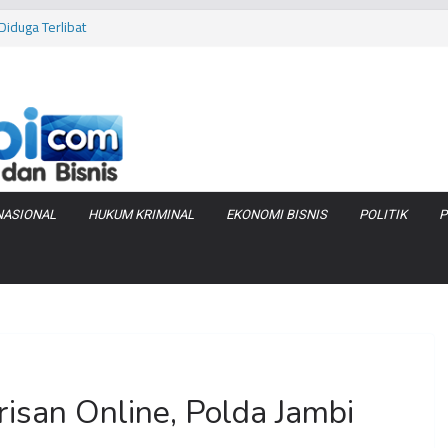
iduga Terlibat
 Bara di KCBN
rtamax Jadi Rp
Anggaran
va Zenix di
NASIONAL
HUKUM KRIMINAL
EKONOMI BISNIS
POLITIK
P
isan Online, Polda Jambi