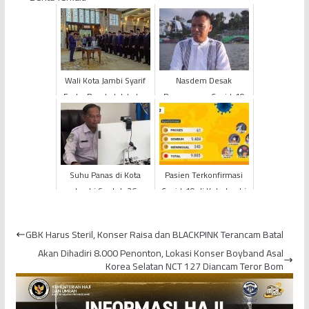
Wali Kota Jambi Syarif
Nasdem Desak
Fasha Rombak Jabatan
Penanganan Covid-19
di Akhir Masa Jabatan
di Percepat Oleh
Pemerintah Pusat Hasbi
Anshory: Da...
Suhu Panas di Kota
Pasien Terkonfirmasi
Jambi Sentuh 36
Covid-19 di Kota Jambi
Derajat Celcius
Meningkat, Sehari
Bertambah 14 Kasus
GBK Harus Steril, Konser Raisa dan BLACKPINK Terancam Batal
Akan Dihadiri 8.000 Penonton, Lokasi Konser Boyband Asal
Korea Selatan NCT 127 Diancam Teror Bom