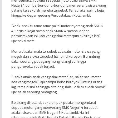
menggunakan puluhan sepeda motor. Lalu siswa SMK
Negeri 4 pun berbondong-bondong menyerang siswa yang
datang ke sekolah mereka tersebut. Terjadi aksi saling kejar
hingga ke depan gedung Perpustakaan Kota Jambi.
“Anak-anak tu rame rame pakai motor nyerang anak SMKN
4. Terus dikejar samo anak SMKN 4 sampai depan
perpustakaan ini. Jadi yang pakai motorpun akhirnya lari,”
ujar saksi mata.
Menurut saksi mata tersebut, ada satu motor siswa yang
mogok dan siswa tersebut hampir dikeroyok. Beruntung
salah seorang pedagang menghalangi sehingga
pengeroyokan tidak terjadi.
“Ketika anak-anak yang pakai motor lari, salah satu motor
ada yang mogok. Laju hampir keno keroyok. Untung orang
lagi rame disini sehingga ditolong. Kalau dak tu sudah boyok,”
ujar salah seorang pedagang.
Belakang diketahui, sekelompok pelajar mengendarai
sepeda motor yang menyerang SMK Negeri 4 tersebut
adalah siswa dari SMK Negeri 3 Kota Jambi. Hal ini
dibenarkan oleh Wakil Kepala Sekolah Bidang Kesiswaan,