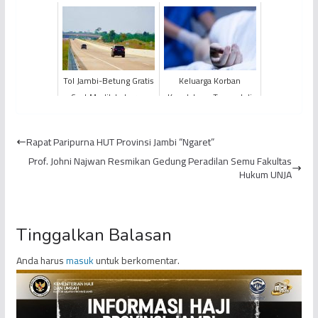
Jembatan Gentala Arasy
ARMUZNA, Jemaah Haji
Jambi Optimalkan
Waktu Ist...
Tol Jambi-Betung Gratis
Keluarga Korban
Saat Mudik Lebaran
Kecelakaan Tunggal di
2025
Jambi Bantah Tudingan
Pencurian Mobil
Rapat Paripurna HUT Provinsi Jambi “Ngaret”
Prof. Johni Najwan Resmikan Gedung Peradilan Semu Fakultas
Hukum UNJA
Tinggalkan Balasan
Anda harus
masuk
untuk berkomentar.