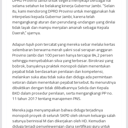
DPRD Provinsi Jambi untuk segera menyikapi berbagai hal
selama setahun ke belakang kinerja Gubernur Jambi. “Selain
itu, kami mendorong DPRD Provinsi untuk menggunakan hak
interpelasi kepada Gubernur Jambi, karena telah
mengangkangi aturan dan perundang-undangan yang dinilai
tidak layak dan mampu menjalan amanah sebagai Kepala
Daerah,” ujarnya.
Adapun tujuh poin tercatat yang mereka sebar melalui kertas
selembaran berwarna merah yakni soal serapan anggaran
Provinsi Jambi dari 100 persen hanya tercapai 84,2 persen
sehingga menyebabkan silva yang terbesar. Birokrasi yang
bobrok, banyaknya praktek monopoli dalam menentukan
pejabat tidak berdasarkan penilaian dan kompetensi,
melainkan suka atau tidak suka dan diduga ada permintaan
setoran dalam menentukan pejabat tersebut. Itu menurutnya
dibuktikan dengan tidak dilibatkannya Sekda dan Kepala
BKD dalam prosedur penilaian, serta mengangkangi PP no.
11 tahun 2017 tentang manajemen PNS.
Mereka juga menyampaikan bahwa diduga terjadinya
monopoli proyek di seluruh SKPD oleh oknum keluarga salah
satunya berinisial M dan dikerjakan oleh HD. Kemudian
diduga terjadi penyelewengan dana sertifikasi guru untuk