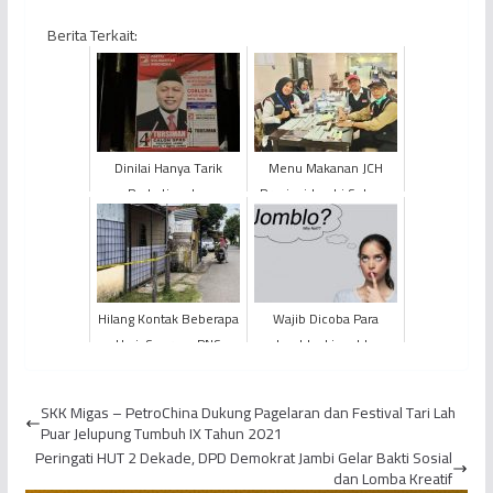
Berita Terkait:
Dinilai Hanya Tarik
Menu Makanan JCH
Perhatian dan
Provinsi Jambi Selama
Dukungan, KORLAP
di Mekkah
Demo Batu Bara di
Kantor Gubernur ...
Hilang Kontak Beberapa
Wajib Dicoba Para
Hari, Seorang PNS
Jomblo, Lima Ide
Ditemukan Tewas di
Menarik untuk Rayakan
Rumahnya Sendiri
Valentine
SKK Migas – PetroChina Dukung Pagelaran dan Festival Tari Lah
Puar Jelupung Tumbuh IX Tahun 2021
Peringati HUT 2 Dekade, DPD Demokrat Jambi Gelar Bakti Sosial
dan Lomba Kreatif