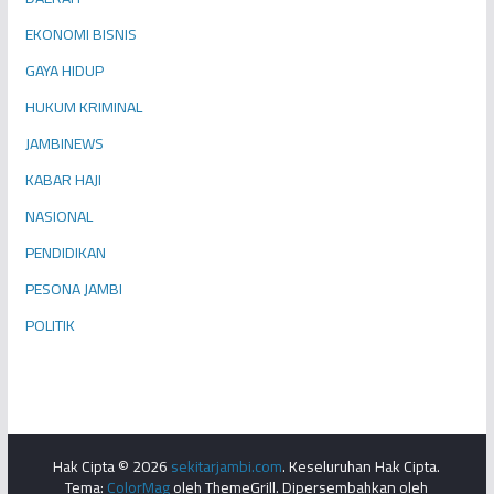
EKONOMI BISNIS
GAYA HIDUP
HUKUM KRIMINAL
JAMBINEWS
KABAR HAJI
NASIONAL
PENDIDIKAN
PESONA JAMBI
POLITIK
Hak Cipta © 2026
sekitarjambi.com
. Keseluruhan Hak Cipta.
Tema:
ColorMag
oleh ThemeGrill. Dipersembahkan oleh