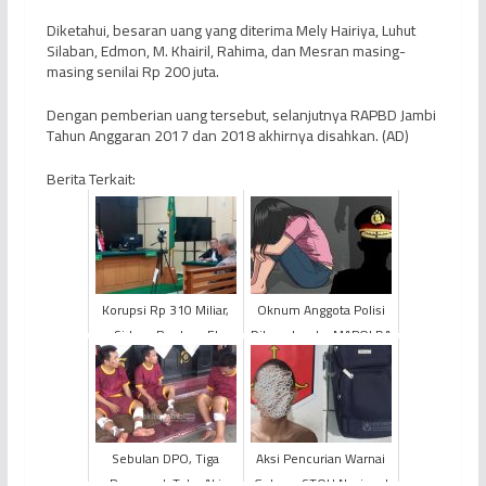
Diketahui, besaran uang yang diterima Mely Hairiya, Luhut
Silaban, Edmon, M. Khairil, Rahima, dan Mesran masing-
masing senilai Rp 200 juta.
Dengan pemberian uang tersebut, selanjutnya RAPBD Jambi
Tahun Anggaran 2017 dan 2018 akhirnya disahkan. (AD)
Berita Terkait:
Korupsi Rp 310 Miliar,
Oknum Anggota Polisi
Sidang Perdana El
Dilaporkan ke MAPOLDA
Halcon Bank Jambi
Jambi Terkait Kasus
Memanas
Pencabulan
Sebulan DPO, Tiga
Aksi Pencurian Warnai
Perampok Toko Aki
Gelaran STQH Nasional