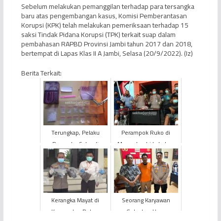
Sebelum melakukan pemanggilan terhadap para tersangka
baru atas pengembangan kasus, Komisi Pemberantasan
Korupsi (KPK) telah melakukan pemeriksaan terhadap 15
saksi Tindak Pidana Korupsi (TPK) terkait suap dalam
pembahasan RAPBD Provinsi Jambi tahun 2017 dan 2018,
bertempat di Lapas Klas II A Jambi, Selasa (20/9/2022). (Iz)
Berita Terkait:
Terungkap, Pelaku
Perampok Ruko di
Pengedar Sabu di
Muaro Jambi Lakukan
Tebing Tinggi Bukan
Kekerasan Seksual
Karyawan PetroChina
Kepada Korbannya
Kerangka Mayat di
Seorang Karyawan
Kecamatan Betara
Gelapkan Uang