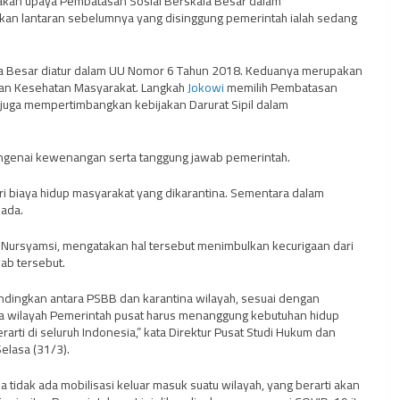
kan upaya Pembatasan Sosial Berskala Besar dalam
etkan lantaran sebelumnya yang disinggung pemerintah ialah sedang
la Besar diatur dalam UU Nomor 6 Tahun 2018. Keduanya merupakan
ratan Kesehatan Masyarakat. Langkah
Jokowi
memilih Pembatasan
a juga mempertimbangkan kebijakan Darurat Sipil dalam
mengenai kewenangan serta tanggung jawab pemerintah.
i biaya hidup masyarakat yang dikarantina. Sementara dalam
 ada.
ri Nursyamsi, mengatakan hal tersebut menimbulkan kecurigaan dari
ab tersebut.
ibandingkan antara PSBB dan karantina wilayah, sesuai dengan
na wilayah Pemerintah pusat harus menanggung kebutuhan hidup
arti di seluruh Indonesia,” kata Direktur Pusat Studi Hukum dan
elasa (31/3).
ka tidak ada mobilisasi keluar masuk suatu wilayah, yang berarti akan