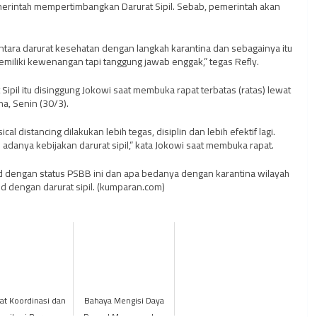
erintah mempertimbangkan Darurat Sipil. Sebab, pemerintah akan
entara darurat kesehatan dengan langkah karantina dan sebagainya itu
iliki kewenangan tapi tanggung jawab enggak,” tegas Refly.
Sipil itu disinggung Jokowi saat membuka rapat terbatas (ratas) lewat
na, Senin (30/3).
l distancing dilakukan lebih tegas, disiplin dan lebih efektif lagi.
danya kebijakan darurat sipil,” kata Jokowi saat membuka rapat.
d dengan status PSBB ini dan apa bedanya dengan karantina wilayah
ud dengan darurat sipil. (kumparan.com)
at Koordinasi dan
Bahaya Mengisi Daya
unikasi Bersama
Ponsel Menggunakan