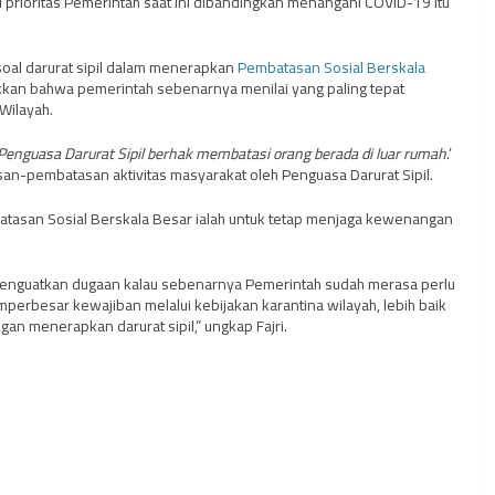
i prioritas Pemerintah saat ini dibandingkan menangani COVID-19 itu
soal darurat sipil dalam menerapkan
Pembatasan Sosial Berskala
jukkan bahwa pemerintah sebenarnya menilai yang paling tepat
Wilayah.
Penguasa Darurat Sipil berhak membatasi orang berada di luar rumah
.’
san-pembatasan aktivitas masyarakat oleh Penguasa Darurat Sipil.
batasan Sosial Berskala Besar ialah untuk tetap menjaga kewenangan
 menguatkan dugaan kalau sebenarnya Pemerintah sudah merasa perlu
perbesar kewajiban melalui kebijakan karantina wilayah, lebih baik
n menerapkan darurat sipil,” ungkap Fajri.