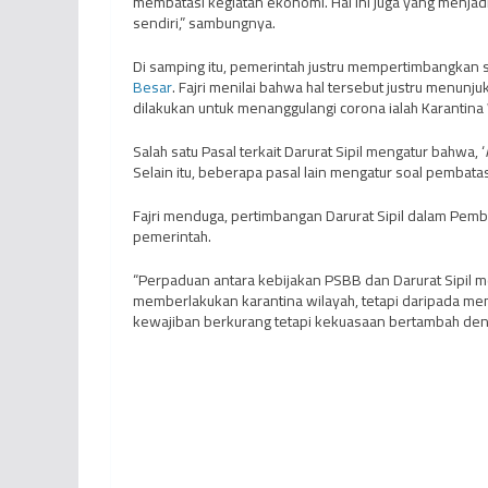
membatasi kegiatan ekonomi. Hal ini juga yang menjad
sendiri,” sambungnya.
Di samping itu, pemerintah justru mempertimbangkan 
Besar
. Fajri menilai bahwa hal tersebut justru menun
dilakukan untuk menanggulangi corona ialah Karantina 
Salah satu Pasal terkait Darurat Sipil mengatur bahwa, ‘
Selain itu, beberapa pasal lain mengatur soal pembata
Fajri menduga, pertimbangan Darurat Sipil dalam Pem
pemerintah.
“Perpaduan antara kebijakan PSBB dan Darurat Sipil
memberlakukan karantina wilayah, tetapi daripada mem
kewajiban berkurang tetapi kekuasaan bertambah denga