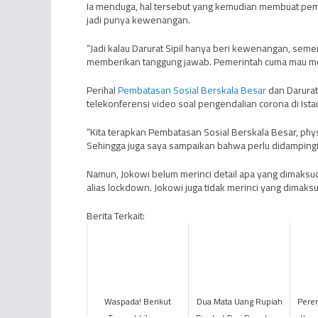
Ia menduga, hal tersebut yang kemudian membuat pem
jadi punya kewenangan.
“Jadi kalau Darurat Sipil hanya beri kewenangan, sem
memberikan tanggung jawab. Pemerintah cuma mau mem
Perihal
Pembatasan Sosial Berskala Besar
dan Darurat 
telekonferensi video soal pengendalian corona di Ista
“Kita terapkan Pembatasan Sosial Berskala Besar, physica
Sehingga juga saya sampaikan bahwa perlu didampingi a
Namun, Jokowi belum merinci detail apa yang dimaksu
alias lockdown. Jokowi juga tidak merinci yang dimaks
Berita Terkait:
Waspada! Berikut
Dua Mata Uang Rupiah
Perer
Tempat Liburan
Dicabut Dari Peredaran
Kom