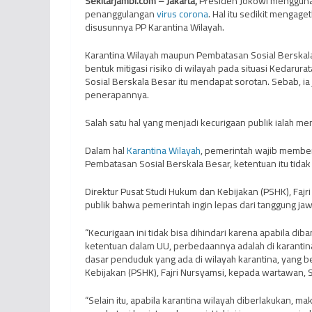
Sekitarjambi.com – Jakarta,
Presiden Jokowi mengguna
penanggulangan
virus corona
. Hal itu sedikit mengag
disusunnya PP Karantina Wilayah.
Karantina Wilayah maupun Pembatasan Sosial Berska
bentuk mitigasi risiko di wilayah pada situasi Kedaru
Sosial Berskala Besar itu mendapat sorotan. Sebab, i
penerapannya.
Salah satu hal yang menjadi kecurigaan publik ialah 
Dalam hal
Karantina Wilayah
, pemerintah wajib member
Pembatasan Sosial Berskala Besar, ketentuan itu tidak
Direktur Pusat Studi Hukum dan Kebijakan (PSHK), Faj
publik bahwa pemerintah ingin lepas dari tanggung jaw
“Kecurigaan ini tidak bisa dihindari karena apabila d
ketentuan dalam UU, perbedaannya adalah di karanti
dasar penduduk yang ada di wilayah karantina, yang ber
Kebijakan (PSHK), Fajri Nursyamsi, kepada wartawan, S
“Selain itu, apabila karantina wilayah diberlakukan, ma