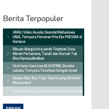
Berita Terpopuler
VIRAL! Video Asusila Skandal Mahasiswa
UNJA, Ternyata Pemeran Pria Eks PRESMA di
Kampus
Ribuan Warga Kota Jambi Terjebak Zona
Merah Pertamina, Tanah dan Rumah Tak
Bisa Diperjualbelikan
Viral Gara-Gara Lisa BLACKPINK, Boneka
Labubu Ternyata Terafiliasi Dengan Israel
Dewan Nilai ‘Bus Tayo’ Koja Kurang Diminati
Masyarakat
Ratusan Warga Jadi Korban Investasi Bodong