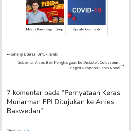
Natuna Selama 24 Jam
Pencapaian Target
Produksi Jabung 2022
Masuk Karsinogen Grup
Update Corona di
1, Mie Sedaap Goreng
Indonesia 6 Mei: 12.438
Rasa Ayam Pedas Korea
Positif, 895 Meninggal,
Ditarik Pihak Hongko...
2.317 Sembuh
Sinergi Literasi Untuk Jambi
Gubernur Anies Beri Penghargaan ke Diskotek Colosseum,
Begini Respons Habib Novel
7 komentar pada “
Pernyataan Keras
Munarman FPI Ditujukan ke Anies
Baswedan
”
Pingback:
y8