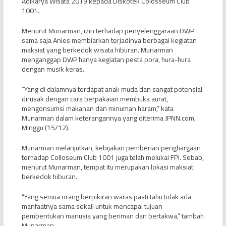
Adikarya Wisata 2019 kepada Diskotek Colosseum Club
1001.
Menurut Munarman, izin terhadap penyelenggaraan DWP
sama saja Anies membiarkan terjadinya berbagai kegiatan
maksiat yang berkedok wisata hiburan. Munarman
menganggap DWP hanya kegiatan pesta pora, hura-hura
dengan musik keras.
“Yang di dalamnya terdapat anak muda dan sangat potensial
dirusak dengan cara berpakaian membuka aurat,
mengonsumsi makanan dan minuman haram,” kata
Munarman dalam keterangannya yang diterima JPNN.com,
Minggu (15/12).
Munarman melanjutkan, kebijakan pemberian penghargaan
terhadap Colloseum Club 1001 juga telah melukai FPI. Sebab,
menurut Munarman, tempat itu merupakan lokasi maksiat
berkedok hiburan.
“Yang semua orang berpikiran waras pasti tahu tidak ada
manfaatnya sama sekali untuk mencapai tujuan
pembentukan manusia yang beriman dan bertakwa,” tambah
Munarman.