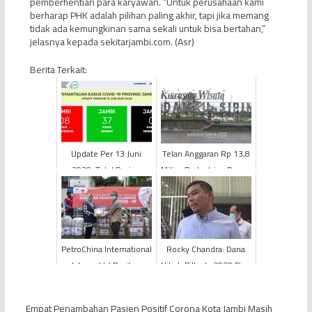
pemberhentian para karyawan. “Untuk perusahaan kami
berharap PHK adalah pilihan paling akhir, tapi jika memang
tidak ada kemungkinan sama sekali untuk bisa bertahan,”
jelasnya kepada sekitarjambi.com. (Asr)
Berita Terkait:
Update Per 13 Juni
Telan Anggaran Rp 13,8
2020: Total Pasien
Miliar, Pedestrian Danau
Positif Covid-19 Jambi
Sipin Urung Dibuka
Bertambah 2, Sembuh
Untuk Masyarakat
37 O...
PetroChina International
Rocky Chandra: Dana
Jabung Ltd Berikan
Hibah Pilkada 2020 Bisa
Bantuan Peduli Covid-
Dialihkan Untuk
19
Penanganan Corona
Empat Penambahan Pasien Positif Corona Kota Jambi Masih