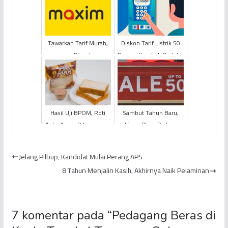
Tawarkan Tarif Murah,
Diskon Tarif Listrik 50
maxim Dievaluasi
Persen Kembali Berlaku
Juni 2025
Hasil Uji BPOM, Roti
Sambut Tahun Baru,
Aoka Aman Dikonsumsi
Lippo Plaza Diskon
Besar-Besaran
Jelang Pilbup, Kandidat Mulai Perang APS
8 Tahun Menjalin Kasih, Akhirnya Naik Pelaminan
7 komentar pada “
Pedagang Beras di