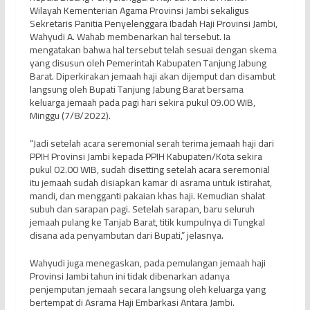
Wilayah Kementerian Agama Provinsi Jambi sekaligus
Sekretaris Panitia Penyelenggara Ibadah Haji Provinsi Jambi,
Wahyudi A. Wahab membenarkan hal tersebut. Ia
mengatakan bahwa hal tersebut telah sesuai dengan skema
yang disusun oleh Pemerintah Kabupaten Tanjung Jabung
Barat. Diperkirakan jemaah haji akan dijemput dan disambut
langsung oleh Bupati Tanjung Jabung Barat bersama
keluarga jemaah pada pagi hari sekira pukul 09.00 WIB,
Minggu (7/8/2022).
“Jadi setelah acara seremonial serah terima jemaah haji dari
PPIH Provinsi Jambi kepada PPIH Kabupaten/Kota sekira
pukul 02.00 WIB, sudah disetting setelah acara seremonial
itu jemaah sudah disiapkan kamar di asrama untuk istirahat,
mandi, dan mengganti pakaian khas haji. Kemudian shalat
subuh dan sarapan pagi. Setelah sarapan, baru seluruh
jemaah pulang ke Tanjab Barat, titik kumpulnya di Tungkal
disana ada penyambutan dari Bupati,” jelasnya.
Wahyudi juga menegaskan, pada pemulangan jemaah haji
Provinsi Jambi tahun ini tidak dibenarkan adanya
penjemputan jemaah secara langsung oleh keluarga yang
bertempat di Asrama Haji Embarkasi Antara Jambi.