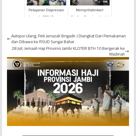
Pelayanan Diapresiasi
Memprihatinkan!
Jemaah, PPIH Provinsi
Stadion Persijam Jambi
Jambi Sambut
Terpantau Tak Terawat
Kedatangan KLOTER
Autopsi Ulang, Peti Jenazah Brigadir J Diangkat Dari Pemakaman
BTH 10
dan Dibawa ke RSUD Sungai Bahar
28 Juli, Jemaah Haji Provinsi Jambi KLOTER BTH 10 Bergerak ke
Madinah