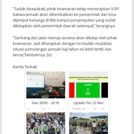
“Sudah disepakati, pihak keamanan tetap menerapkan SOP
bahwa jemaah akan dikembalikan ke pemerintah dan bisa
dijemput keluarga di titik kumpul penjemputan yang sudah
ditetapkan oleh pemerintah daerah setempat,” terangnya.
“Gerbang dan jalan menuju asrama akan ditutup oleh pihak
keamanan. Jadi diharapkan dengan ini mudah-mudahan
situasi pemulangan jemaah haji tahun ini lebih tertib dan
lancar,”tambahnya. (Iz)
Berita Terkait:
Dari 2009 - 2019
Update Per 22 Mei
Kerugian Dari Investasi
2020: Pasien Positif
“Bodong” Capai 92
Bertambah 2, Total Jadi
Triliun
91 Orang