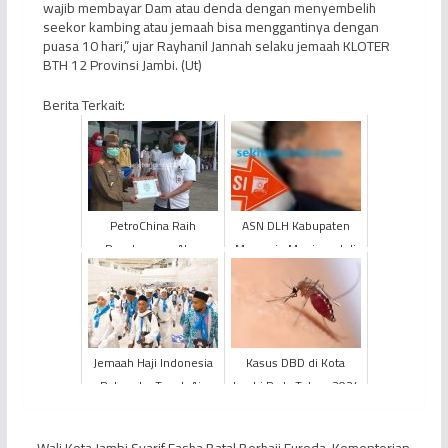
wajib membayar Dam atau denda dengan menyembelih
seekor kambing atau jemaah bisa menggantinya dengan
puasa 10 hari,” ujar Rayhanil Jannah selaku jemaah KLOTER
BTH 12 Provinsi Jambi. (Ut)
Berita Terkait:
PetroChina Raih
ASN DLH Kabupaten
Penghargaan Atas
Merangin Meninggal di
Partisipasi dan Peran
Kamar Hotel
Aktif pada Kegiatan
Promotif B...
Jemaah Haji Indonesia
Kasus DBD di Kota
Pulang ke Tanah Air
Jambi Pada Tahun 2024
Mulai 15 Juli 2022,
Meningkat
Jemaah Haji Jambi