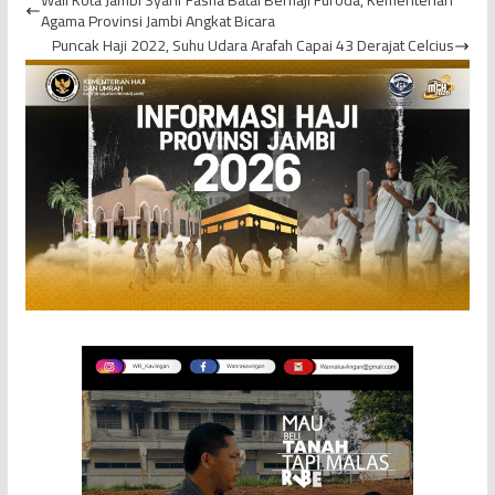
Wali Kota Jambi Syarif Fasha Batal Berhaji Furoda, Kementerian
Tungg...
Agama Provinsi Jambi Angkat Bicara
Puncak Haji 2022, Suhu Udara Arafah Capai 43 Derajat Celcius