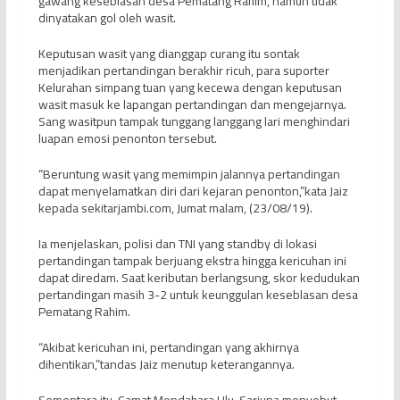
gawang keseblasan desa Pematang Rahim, namun tidak
dinyatakan gol oleh wasit.
Keputusan wasit yang dianggap curang itu sontak
menjadikan pertandingan berakhir ricuh, para suporter
Kelurahan simpang tuan yang kecewa dengan keputusan
wasit masuk ke lapangan pertandingan dan mengejarnya.
Sang wasitpun tampak tunggang langgang lari menghindari
luapan emosi penonton tersebut.
“Beruntung wasit yang memimpin jalannya pertandingan
dapat menyelamatkan diri dari kejaran penonton,”kata Jaiz
kepada sekitarjambi.com, Jumat malam, (23/08/19).
Ia menjelaskan, polisi dan TNI yang standby di lokasi
pertandingan tampak berjuang ekstra hingga kericuhan ini
dapat diredam. Saat keributan berlangsung, skor kedudukan
pertandingan masih 3-2 untuk keunggulan keseblasan desa
Pematang Rahim.
“Akibat kericuhan ini, pertandingan yang akhirnya
dihentikan,”tandas Jaiz menutup keterangannya.