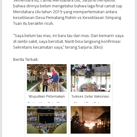
Sementara itu, Camat Mendahara Ulu, Sarjuna menyebut
bahwa dirinya belum mengetahui bahwa laga final camat cup
Mendahara Ulu tahun 2019 yang mempertemukan antara
keseblasan Desa Pematang Rahim vs Keseblasan Simpang
Tuan itu berakhir ricuh.
“Saya belum tau mas, ini baru tau dari mas. Dari kemarin saya
di Jambi sakit, saya berobat. Nanti bisa langsung konfirmasi
Sekretaris kecamatan saya,” terang Sarjuna. (Eko)
Berita Terkait:
Wujudkan Peternakan
Sukses Gelar Vaksinasi
Berkualitas, PetroChina
Massal Bagi Pekerja,
Serah Terimakan 35
PetroChina Tuai Pujian
Ekor Kambing Etawa
dari Kapolsek Beta...
Kep...