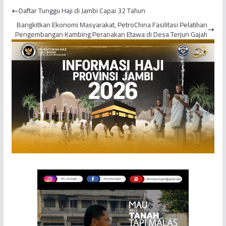
Diimbau Pantau Kondisi
Gagal Berangkat
Daftar Tunggu Haji di Jambi Capai 32 Tahun
Tu...
Bangkitkan Ekonomi Masyarakat, PetroChina Fasilitasi Pelatihan
Pengembangan Kambing Peranakan Etawa di Desa Terjun Gajah