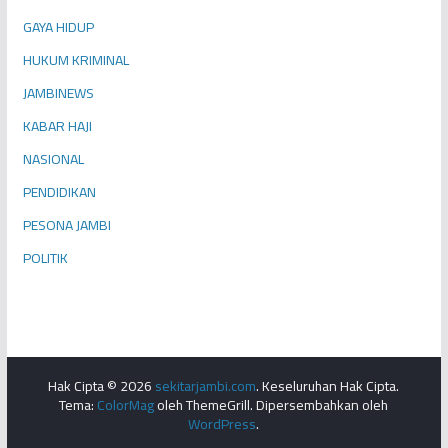
GAYA HIDUP
HUKUM KRIMINAL
JAMBINEWS
KABAR HAJI
NASIONAL
PENDIDIKAN
PESONA JAMBI
POLITIK
Hak Cipta © 2026
sekitarjambi.com
. Keseluruhan Hak Cipta.
Tema:
ColorMag
oleh ThemeGrill. Dipersembahkan oleh
WordPress
.