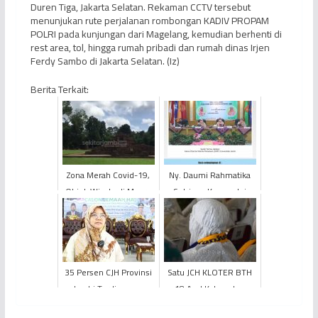
Duren Tiga, Jakarta Selatan. Rekaman CCTV tersebut
menunjukan rute perjalanan rombongan KADIV PROPAM
POLRI pada kunjungan dari Magelang, kemudian berhenti di
rest area, tol, hingga rumah pribadi dan rumah dinas Irjen
Ferdy Sambo di Jakarta Selatan. (Iz)
Berita Terkait:
Zona Merah Covid-19,
Ny. Daumi Rahmatika
Objek Wisata di Muaro
Sutrisno Komandoi
Jambi Ditutup
DWP UNJA Periode
2020-2024
35 Persen CJH Provinsi
Satu JCH KLOTER BTH
Jambi Terdiagnosa
18 Asal Kabupaten
Hipertensi, Jemaah
Tanjung Jabung Barat