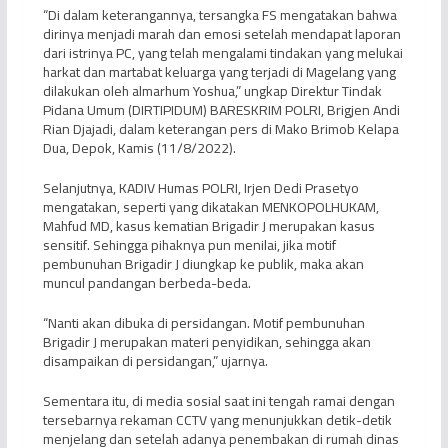
“Di dalam keterangannya, tersangka FS mengatakan bahwa
dirinya menjadi marah dan emosi setelah mendapat laporan
dari istrinya PC, yang telah mengalami tindakan yang melukai
harkat dan martabat keluarga yang terjadi di Magelang yang
dilakukan oleh almarhum Yoshua,” ungkap Direktur Tindak
Pidana Umum (DIRTIPIDUM) BARESKRIM POLRI, Brigjen Andi
Rian Djajadi, dalam keterangan pers di Mako Brimob Kelapa
Dua, Depok, Kamis (11/8/2022).
Selanjutnya, KADIV Humas POLRI, Irjen Dedi Prasetyo
mengatakan, seperti yang dikatakan MENKOPOLHUKAM,
Mahfud MD, kasus kematian Brigadir J merupakan kasus
sensitif. Sehingga pihaknya pun menilai, jika motif
pembunuhan Brigadir J diungkap ke publik, maka akan
muncul pandangan berbeda-beda.
“Nanti akan dibuka di persidangan. Motif pembunuhan
Brigadir J merupakan materi penyidikan, sehingga akan
disampaikan di persidangan,” ujarnya.
Sementara itu, di media sosial saat ini tengah ramai dengan
tersebarnya rekaman CCTV yang menunjukkan detik-detik
menjelang dan setelah adanya penembakan di rumah dinas