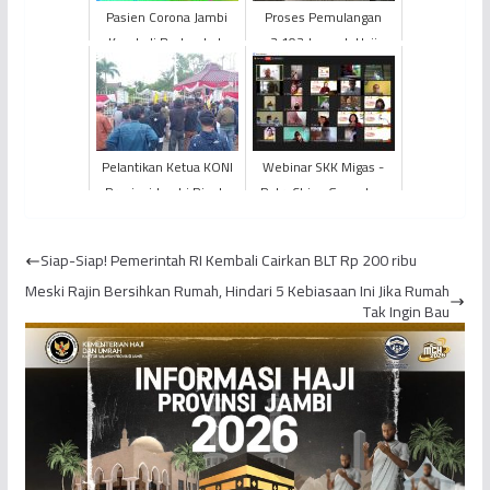
Pasien Corona Jambi
Proses Pemulangan
Kembali Bertambah
3.103 Jemaah Haji
Satu Orang Dari Sungai
Provinsi Jambi Dimulai
Penuh, Total Jadi 65
Ora...
Pelantikan Ketua KONI
Webinar SKK Migas -
Provinsi Jambi Ricuh,
PetroChina Gaungkan
Massa Protes Ketua
Semangat Digital
Terpilih Masih Aktif d...
Marketing di Tengah
Siap-Siap! Pemerintah RI Kembali Cairkan BLT Rp 200 ribu
Pandemi
Meski Rajin Bersihkan Rumah, Hindari 5 Kebiasaan Ini Jika Rumah
Tak Ingin Bau