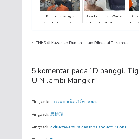
Delon, Tersangka
Aksi Pencurian Warnai
Cekc
Penista Agama Minta
Gelaran STQH Nasional
Toni 
Maaf
XXVII di Jambi
TNKS di Kawasan Rumah Hitam Dikuasai Perambah
5 komentar pada “
Dipanggil Tig
UIN Jambi Mangkir
”
Pingback:
วางระบบเน็ตเวิร์ค ระยอง
Pingback:
思博瑞
Pingback:
okfuerteventura day trips and excursions