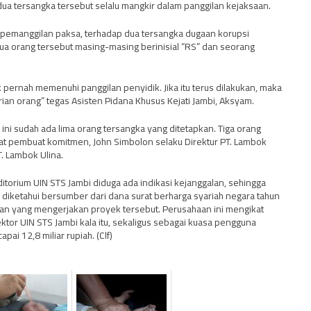
dua tersangka tersebut selalu mangkir dalam panggilan kejaksaan.
h pemanggilan paksa, terhadap dua tersangka dugaan korupsi
a orang tersebut masing-masing berinisial “RS” dan seorang
k pernah memenuhi panggilan penyidik. Jika itu terus dilakukan, maka
an orang” tegas Asisten Pidana Khusus Kejati Jambi, Aksyam.
ni sudah ada lima orang tersangka yang ditetapkan. Tiga orang
at pembuat komitmen, John Simbolon selaku Direktur PT. Lambok
T. Lambok Ulina.
torium UIN STS Jambi diduga ada indikasi kejanggalan, sehingga
iketahui bersumber dari dana surat berharga syariah negara tahun
an yang mengerjakan proyek tersebut. Perusahaan ini mengikat
ktor UIN STS Jambi kala itu, sekaligus sebagai kuasa pengguna
pai 12,8 miliar rupiah. (Clf)