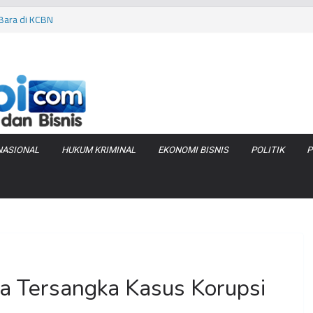
 Bara di KCBN
rtamax Jadi Rp
Anggaran
va Zenix di
iduga Terlibat
NASIONAL
HUKUM KRIMINAL
EKONOMI BISNIS
POLITIK
P
ua Tersangka Kasus Korupsi