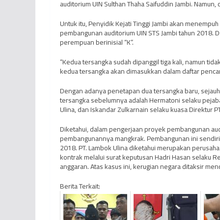
auditorium UIN Sulthan Thaha Saifuddin Jambi. Namun, 
Untuk itu, Penyidik Kejati Tinggi Jambi akan menempu
pembangunan auditorium UIN STS Jambi tahun 2018. Du
perempuan berinisial “K”.
“Kedua tersangka sudah dipanggil tiga kali, namun tida
kedua tersangka akan dimasukkan dalam daftar pencari
Dengan adanya penetapan dua tersangka baru, sejauh i
tersangka sebelumnya adalah Hermatoni selaku pejab
Ulina, dan Iskandar Zulkarnain selaku kuasa Direktur P
Diketahui, dalam pengerjaan proyek pembangunan audi
pembangunannya mangkrak. Pembangunan ini sendiri d
2018. PT. Lambok Ulina diketahui merupakan perusaha
kontrak melalui surat keputusan Hadri Hasan selaku Re
anggaran. Atas kasus ini, kerugian negara ditaksir menca
Berita Terkait: