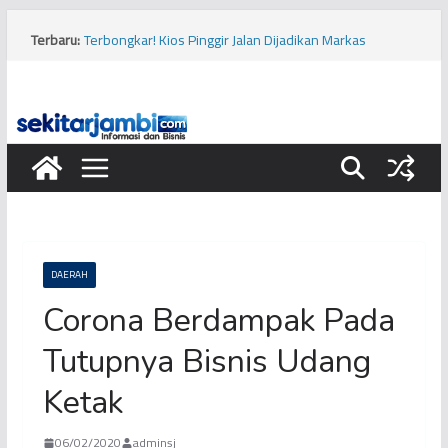
Skip
to
Terbaru:
Terbongkar! Kios Pinggir Jalan Dijadikan Markas
content
Pembobolan Pipa Minyak Pertamina di Kota Jambi
Bukan Hanya Cabai, Jengkol Ternyata Ikut Pengaruhi
Inflasi Jambi
Viral! Diduga Siswa Sekolah Rakyat di Kota Jambi
Keracunan Makanan
Musim Kemarau, PERUMDA Tirta Mayang Kurangi
Produksi Air Bersih
Tragis, Dua Bocah Diserang Buaya di Kabupaten Tanjung
Jabung Barat
DAERAH
Corona Berdampak Pada
Tutupnya Bisnis Udang
Ketak
06/02/2020
adminsj