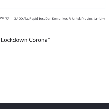
Enak untuk Kolak
Thohir Rangkap Jabatan
Sementara MENKO
MARVES
 Warga
2.400 Alat Rapid Test Dari Kemenkes RI Untuk Provinsi Jambi
l Lockdown Corona
”