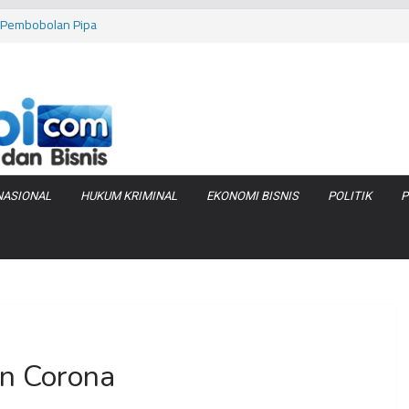
as Pembobolan Pipa
uhi Inflasi Jambi
bi Keracunan
 Produksi Air
 Tanjung Jabung
NASIONAL
HUKUM KRIMINAL
EKONOMI BISNIS
POLITIK
P
wn Corona