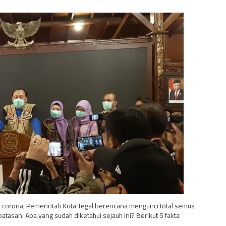
 corona, Pemerintah Kota Tegal berencana mengunci total semua
tasan. Apa yang sudah diketahui sejauh ini? Berikut 5 fakta