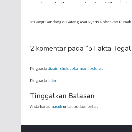
Baru, Ini Fasilitasnya
Pendaftaran STAN
dan 
hingga IPDN Ditunda
Imbas Corona
Banjir Bandang di Batang Asai Nyaris Robohkan Rumah
2 komentar pada “
5 Fakta Tega
Pingback:
dizain-cheloveka-manifestor.ru
Pingback:
Lider
Tinggalkan Balasan
Anda harus
masuk
untuk berkomentar.