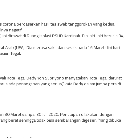
rus corona berdasarkan hasil tes swab tenggorokan yang kedua.
lnya negatif.
i dirawat di Ruang Isolasi RSUD Kardinah. Dia laki-laki berusia 34,
rat Arab (UEA). Dia merasa sakit dan sesak pada 16 Maret dini hari
asiun Tegal.
Wali Kota Tegal Dedy Yon Supriyono menyatakan Kota Tegal darurat
 harus ada penanganan yang serius,” kata Dedy dalam jumpa pers di
 dari 30 Maret sampai 30 Juli 2020. Penutupan dilakukan dengan
ng berat sehingga tidak bisa sembarangan digeser. “Yang dibuka