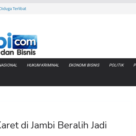
iduga Terlibat
 Bara di KCBN
rtamax Jadi Rp
Anggaran
va Zenix di
NASIONAL
HUKUM KRIMINAL
EKONOMI BISNIS
POLITIK
P
ret di Jambi Beralih Jadi