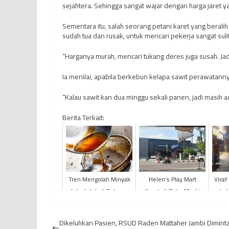
sejahtera. Sehingga sangat wajar dengan harga jaret ya
Sementara itu, salah seorang petani karet yang beralih
sudah tua dan rusak, untuk mencari pekerja sangat sulit
“Harganya murah, mencari tukang deres juga susah. Jadi 
Ia menilai, apabila berkebun kelapa sawit perawatannya 
“Kalau sawit kan dua minggu sekali panen, jadi masih ad
Berita Terkait:
Tren Mengolah Minyak
Helen’s Play Mart
Viral
Jelantah Jadi Peluang
Kembali Buka Meski
Leb
Bisnis
Langgar PERDA
Jambi
Dikeluhkan Pasien, RSUD Raden Mattaher Jambi Dimint